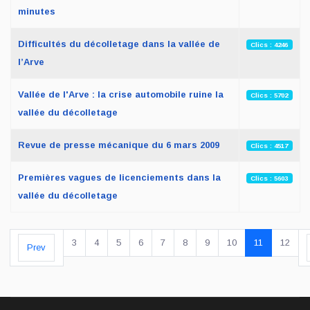
minutes
Difficultés du décolletage dans la vallée de
Clics : 4246
l’Arve
Vallée de l'Arve : la crise automobile ruine la
Clics : 5702
vallée du décolletage
Revue de presse mécanique du 6 mars 2009
Clics : 4517
Premières vagues de licenciements dans la
Clics : 5603
vallée du décolletage
3
4
5
6
7
8
9
10
11
12
Prev
Page 11 sur 12