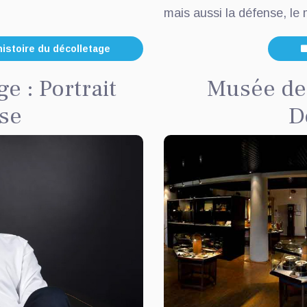
mais aussi la défense, le 
histoire du décolletage
e : Portrait
Musée de 
ise
D