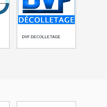
DVF DECOLLETAGE
DECHAM
MANUFAC