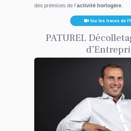
des prémices de l’
activité horlogère
.
Sur les traces de l'
PATUREL Décolletag
d’Entrepr