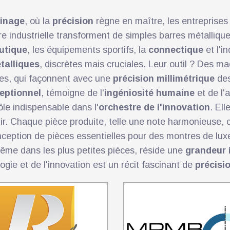
inage
, où la
précision
règne en maître, les entreprises
e industrielle transforment de simples barres métalliqu
utique
, les équipements sportifs, la
connectique
et l'i
talliques
, discrètes mais cruciales. Leur outil ? Des m
les, qui façonnent avec une
précision millimétrique
des
ceptionnel
, témoigne de l'
ingéniosité humaine
et de l'
ôle indispensable dans l'
orchestre de l'innovation
. El
nir. Chaque pièce produite, telle une note harmonieuse,
conception de pièces essentielles pour des montres de l
ême dans les plus petites pièces, réside une
grandeur 
ogie et de l'innovation est un récit fascinant de
précisi