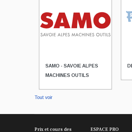
ENBAU
SAMO - SAVOIE ALPES
D
MACHINES OUTILS
Tout voir
Prix et cours des
ESPACE PRO