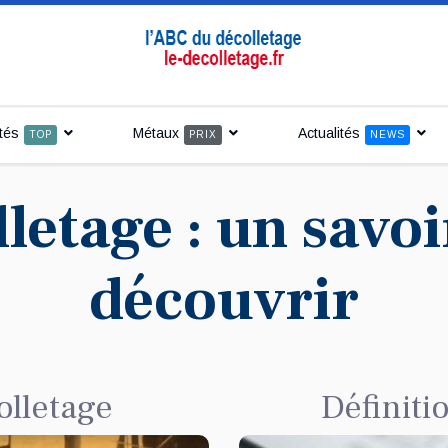
tés
Métaux
Actualités
TOP
PRIX
NEWS
letage : un savoi
découvrir
olletage
Définiti