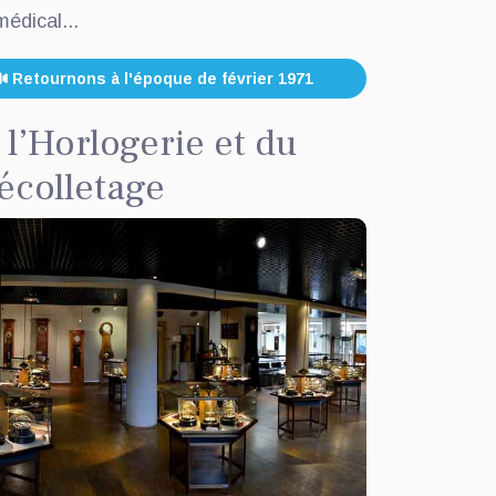
médical...
Retournons à l'époque de février 1971
l’Horlogerie et du
écolletage