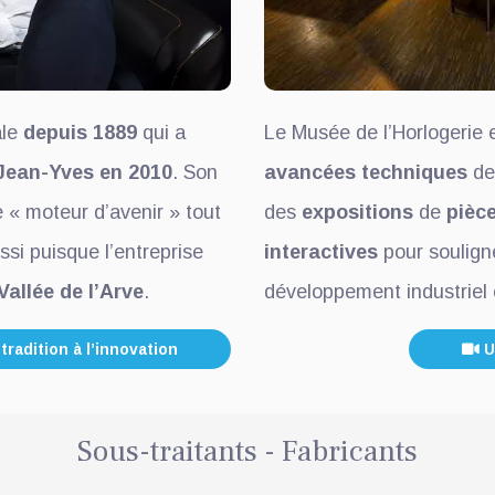
ale
depuis 1889
qui a
Le Musée de l’Horlogerie e
 Jean-Yves en 2010
. Son
avancées techniques
de 
e « moteur d’avenir » tout
des
expositions
de
pièc
si puisque l’entreprise
interactives
pour souligne
Vallée de l’Arve
.
développement industriel e
 tradition à l’innovation
U
Sous-traitants - Fabricants