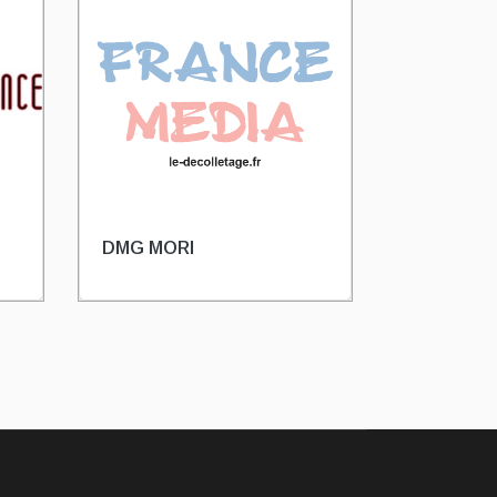
DMG MORI
HESTIKA
CITIZEN