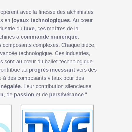
 opèrent avec la finesse des alchimistes
es en
joyaux technologiques
. Au cœur
ndustrie du
luxe
, ces maîtres de la
achines à
commande numérique
,
 composants complexes. Chaque pièce,
avancée technologique. Ces industries,
les sont au cœur du ballet technologique
 contribue au
progrès incessant
vers des
uxe à des composants vitaux pour des
inégalée
. Leur contribution silencieuse
on
, de
passion
et de
persévérance
."