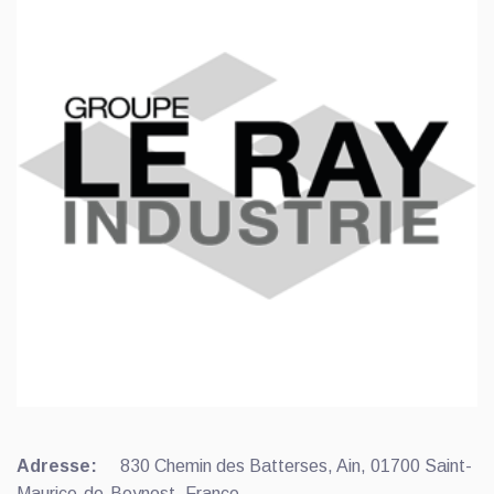
Adresse:
830 Chemin des Batterses, Ain, 01700 Saint-
Maurice-de-Beynost, France