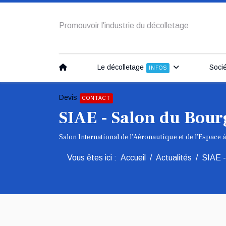
Promouvoir l'industrie du décolletage
Le décolletage
Soci
INFOS
Devis
CONTACT
SIAE - Salon du Bour
Salon International de l’Aéronautique et de l’Espace à
Vous êtes ici :
Accueil
Actualités
SIAE -