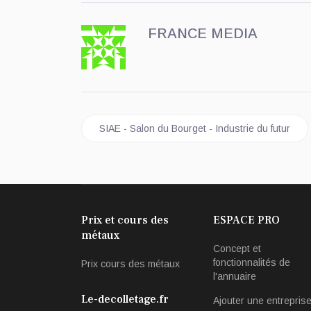
FRANCE MEDIA
Article précédent : SIAE - Salon du Bourget - Ind
SIAE - Salon du Bourget - Industrie du futur
Prix et cours des
ESPACE PRO
métaux
Concept et
fonctionnalités de
Prix cours des métaux
l'annuaire
Le-decolletage.fr
Ajouter une entrepris