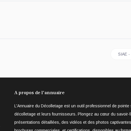
ustrie du futur
Article
SIAE -
A propos de l'annuaire
L'Annuaire du Décolletage est un outil professionnel de point
décolletage et leurs fournisseurs. Plongez au cœur du savoir-f
présentations détaillées, des vidéos et des photos captivantes
e
brochures commerciales, et certifications, disponibles au form