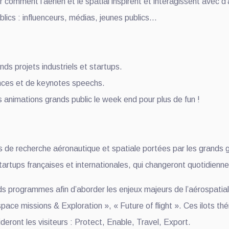
r comment l’aérien et le spatial inspirent et interagissent avec d
blics : influenceurs, médias, jeunes publics…
ds projets industriels et startups.
nces et de keynotes speechs.
animations grands public le week end pour plus de fun !
 de recherche aéronautique et spatiale portées par les grands g
artups françaises et internationales, qui changeront quotidienn
ds programmes afin d’aborder les enjeux majeurs de l’aérospatial
ace missions & Exploration », « Future of flight ». Ces ilots th
ideront les visiteurs : Protect, Enable, Travel, Export.