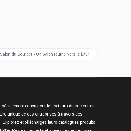
 suivant : SIAE - Salon du Bourget - Un Salon tourné vers le futur
 Salon du Bourget - Un Salon tourné vers le futur
e spécialement conçu pour les acteurs du secteur du
aire unique de ces entreprises à travers des
. Explorez et téléchargez leurs catalogues produits,
at PDF. Restez connecté et suivez ces entreprises