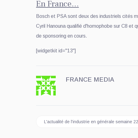
En France…
Bosch et PSA sont deux des industriels cités ma
Cyril Hanouna qualifié d'homophobe sur C8 et qu
de sponsoring en cours.
[widgetkit id="13"]
FRANCE MEDIA
Article précédent : L'actualité de l'industrie en
L'actualité de l'industrie en générale semaine 2