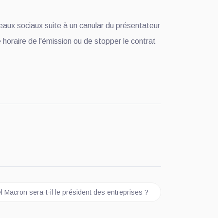
eaux sociaux suite à un canular du présentateur
 horaire de l'émission ou de stopper le contrat
uivant : Emmanuel Macron sera-t-il le président des entreprises ?
Macron sera-t-il le président des entreprises ?