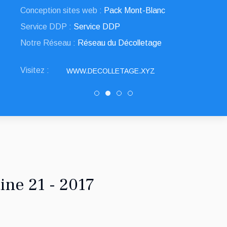
Conception sites web :
Pack Mont-Blanc
Service DDP :
Service DDP
Notre Réseau :
Réseau du Décolletage
Visitez :
WWW.DECOLLETAGE.XYZ
SNED DECOLLETAGE
Decolletage.xyz
PATUREL DECOLLETAGE
DRAULT DECOLLETAG
ine 21 - 2017