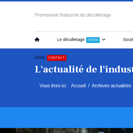
Promouvoir l'industrie du décolletage
Le décolletage
Soci
INFOS
Devis
CONTACT
L'actualité de l'indus
Vous êtes ici :
Accueil
Archives actualités