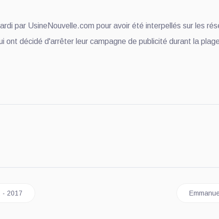
rdi par UsineNouvelle.com pour avoir été interpellés sur les rés
i ont décidé d'arrêter leur campagne de publicité durant la plage
 générale semaine 22 - 2017
Article s
2 - 2017
Emmanuel 