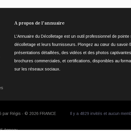
A propos de l'annuaire
L'Annuaire du Décolletage est un outil professionnel de point
décolletage et leurs fournisseurs. Plongez au cœur du savoir-f
présentations détaillées, des vidéos et des photos captivantes
e
brochures commerciales, et certifications, disponibles au form
sur les réseaux sociaux.
es
05 par Régis - © 2026
FRANCE
Il y a 4829 invités et aucun mem
CS Annecy