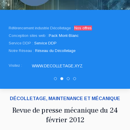
Référencement industrie Décolletage :
Nos offres
Conception sites web :
Pack Mont-Blanc
Service DDP :
Service DDP
Notre Réseau :
Réseau du Décolletage
Visitez :
WWW.DECOLLETAGE.XYZ
PATUREL DECOLLETAGE
Decolletage.xyz
DRAULT DECOLLETAGE
SNED DECOLLETAGE
DÉCOLLETAGE, MAINTENANCE ET MÉCANIQUE
Revue de presse mécanique du 24
février 2012