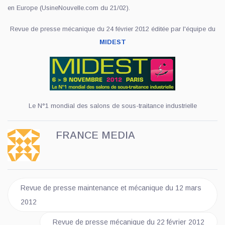
en Europe (UsineNouvelle.com du 21/02).
Revue de presse mécanique du 24 février 2012 éditée par l'équipe du
MIDEST
Le N°1 mondial des salons de sous-traitance industrielle
FRANCE MEDIA
Article précédent : Revue de presse maintenance et mécanique
Revue de presse maintenance et mécanique du 12 mars
2012
Article suivant : Revue de presse mécanique du 22 fé
Revue de presse mécanique du 22 février 2012