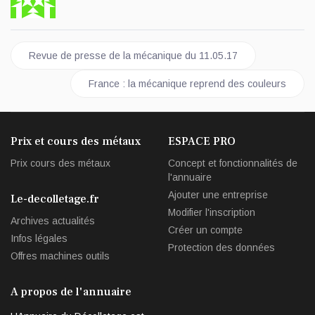
Article précédent : Revue de presse de la mécanique du 11.05.
Revue de presse de la mécanique du 11.05.17
Article suivant : France : la mécanique reprend de
France : la mécanique reprend des couleurs
Prix et cours des métaux
ESPACE PRO
Prix cours des métaux
Concept et fonctionnalités de
l'annuaire
Ajouter une entreprise
Le-decolletage.fr
Modifier l'inscription
Archives actualités
Créer un compte
Infos légales
Protection des données
Offres machines outils
A propos de l'annuaire