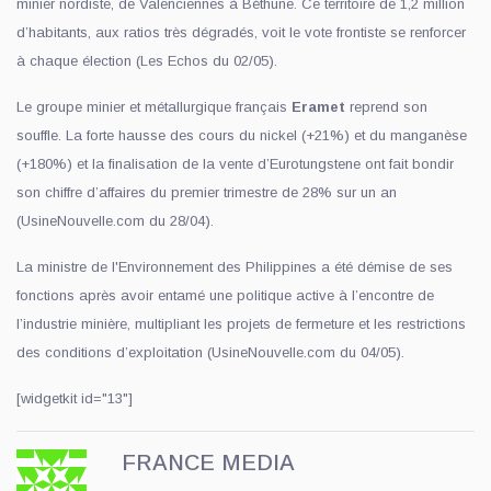
minier nordiste, de Valenciennes à Béthune. Ce territoire de 1,2 million
d’habitants, aux ratios très dégradés, voit le vote frontiste se renforcer
à chaque élection (Les Echos du 02/05).
Le groupe minier et métallurgique français
Eramet
reprend son
souffle. La forte hausse des cours du nickel (+21%) et du manganèse
(+180%) et la finalisation de la vente d’Eurotungstene ont fait bondir
son chiffre d’affaires du premier trimestre de 28% sur un an
(UsineNouvelle.com du 28/04).
La ministre de l'Environnement des Philippines a été démise de ses
fonctions après avoir entamé une politique active à l’encontre de
l’industrie minière, multipliant les projets de fermeture et les restrictions
des conditions d’exploitation (UsineNouvelle.com du 04/05).
[widgetkit id="13"]
FRANCE MEDIA