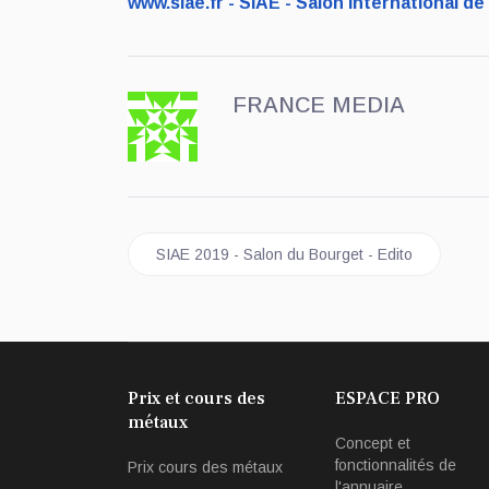
www.siae.fr - SIAE - Salon International d
FRANCE MEDIA
Article précédent : SIAE 2019 - Salon du Bourget
SIAE 2019 - Salon du Bourget - Edito
Prix et cours des
ESPACE PRO
métaux
Concept et
fonctionnalités de
Prix cours des métaux
l'annuaire