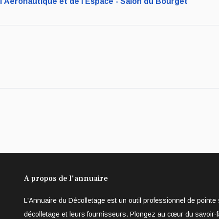
e l’Aéronautique et de l’Espace - Salon du Bourget
 - Edito
A propos de l'annuaire
L'Annuaire du Décolletage est un outil professionnel de point
décolletage et leurs fournisseurs. Plongez au cœur du savoir-f