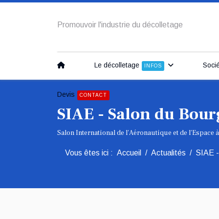
Promouvoir l'industrie du décolletage
Le décolletage
Soci
INFOS
Devis
CONTACT
SIAE - Salon du Bour
Salon International de l’Aéronautique et de l’Espace à
Vous êtes ici :
Accueil
Actualités
SIAE -