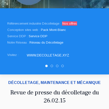
Référencement industrie Décolletage :
Nos offres
Conception sites web :
Pack Mont-Blanc
Service DDP :
Service DDP
Notre Réseau :
Réseau du Décolletage
Visitez :
WWW.DECOLLETAGE.XYZ
Decolletage.xyz
SNED DECOLLETAGE
PATUREL DECOLLETAGE
DRAULT DECOLLETAGE
DÉCOLLETAGE, MAINTENANCE ET MÉCANIQUE
Revue de presse du décolletage du
26.02.15