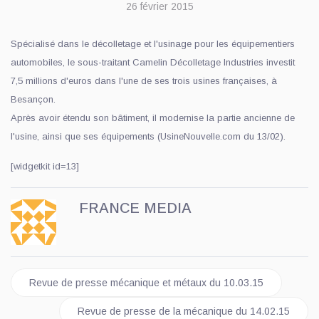
26 février 2015
Spécialisé dans le décolletage et l'usinage pour les équipementiers
automobiles, le sous-traitant Camelin Décolletage Industries investit
7,5 millions d'euros dans l'une de ses trois usines françaises, à
Besançon.
Après avoir étendu son bâtiment, il modernise la partie ancienne de
l'usine, ainsi que ses équipements (UsineNouvelle.com du 13/02).
[widgetkit id=13]
FRANCE MEDIA
Article précédent : Revue de presse mécanique et métaux du 10
Revue de presse mécanique et métaux du 10.03.15
Article suivant : Revue de presse de la mécanique d
Revue de presse de la mécanique du 14.02.15